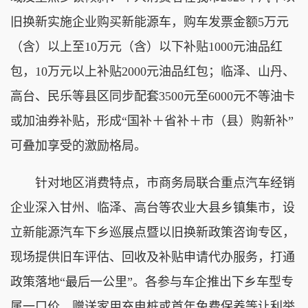
旧换新实施企业购买新能源车，购车发票金额5万元
（含）以上至10万元（含）以下补贴1000元油品红
包，10万元以上补贴2000元油品红包；临泽、山丹、
高台、民乐等县区同步配套3500元至6000元不等油卡
或加油券补贴，形成“国补＋省补＋市（县）购新补”
可叠加享受的激励格局。
针对地区消费特点，市商务局联合重点汽车经销
企业深入甘州、临泽、高台等农业大县乡镇集市，设
立新能源汽车下乡巡展点暨以旧换新政策咨询专区，
现场提供旧车评估、回收及补贴申请代办服务，打通
政策落地“最后一公里”。各参与车企推出下乡车型专
属一口价、赠送家用充电桩或首年免费保养等让利举